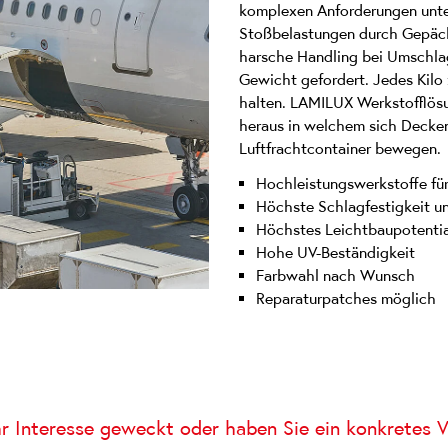
komplexen Anforderungen unter
Stoßbelastungen durch Gepäck
harsche Handling bei Umschlag
Gewicht gefordert. Jedes Kilo
halten. LAMILUX Werkstofflös
heraus in welchem sich Deck
Luftfrachtcontainer bewegen.
Hochleistungswerkstoffe für
Höchste Schlagfestigkeit u
Höchstes Leichtbaupotentia
Hohe UV-Beständigkeit
Farbwahl nach Wunsch
Reparaturpatches möglich
Ihr Interesse geweckt oder haben Sie ein konkretes 