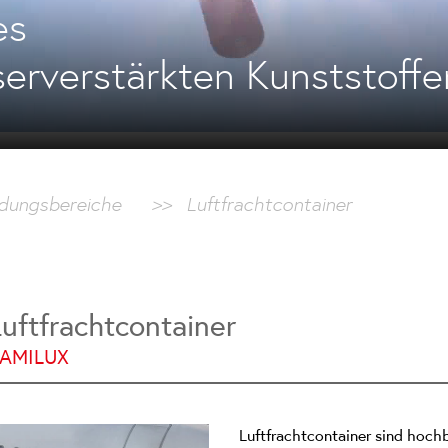
es
serverstärkten Kunststoffe
dungsbereiche
>>
Luftfrachtcontainer
uftfrachtcontainer
 LAMILUX
Luftfrachtcontainer sind hoch