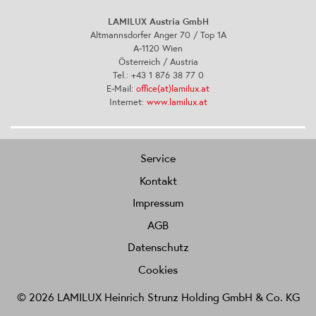
LAMILUX Austria GmbH
Altmannsdorfer Anger 70 / Top 1A
A-1120 Wien
Österreich / Austria
Tel.: +43 1 876 38 77 0
E-Mail:
office(at)lamilux.at
Internet:
www.lamilux.at
Service
Kontakt
Impressum
AGB
Datenschutz
Cookies
© 2026 LAMILUX Heinrich Strunz Holding GmbH & Co. KG