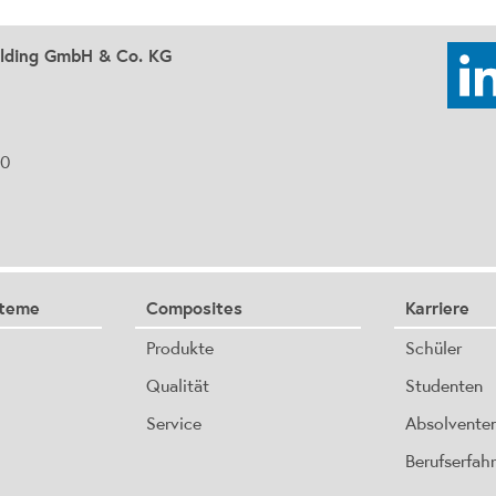
olding GmbH & Co. KG
90
steme
Composites
Karriere
Produkte
Schüler
Qualität
Studenten
Service
Absolvente
Berufserfah